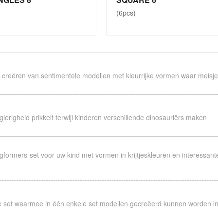
(6pcs)
t creëren van sentimentele modellen met kleurrijke vormen waar meisje
ierigheid prikkelt terwijl kinderen verschillende dinosauriërs maken
formers-set voor uw kind met vormen in krijtjeskleuren en interessant
e set waarmee in één enkele set modellen gecreëerd kunnen worden in
IRE 30 SET
INSPIRE 14 SET