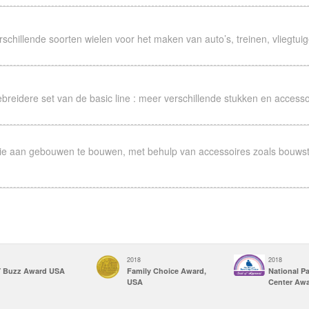
)
(14pcs)
schillende soorten wielen voor het maken van auto’s, treinen, vliegtuige
SAUR SET
)
ebreidere set van de basic line : meer verschillende stukken en accesso
IRST BUGGY CAR
MY FIRST BUGGY CAR
BLUE)
SET(RED)
)
(14pcs)
tie aan gebouwen te bouwen, met behulp van accessoires zoals bouw
TIVE SET
NEON COLOR SET
)
(60pcs)
Y DUTY SET
RACING SET
)
(39pcs)
2018
2018
 Buzz Award USA
Family Choice Award,
National P
USA
Center Aw