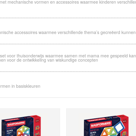
met mechanische vormen en accessoires waarmee kinderen verschille
hnische accessoires waarmee verschillende thema’s gecreëerd kunne
set voor thuisonderwijs waarmee samen met mama mee gespeeld kan wo
en voor de ontwikkeling van wiskundige concepten
.A.M BASIC SET
S.T.E.A.M MASTER SET
s)
(293pcs)
rmen in basiskleuren
RUISER EMERGENCY
XL CRUISER SET
(32pcs)
)
ING ROBOT SET
POWER SOUND SET
)
(59pcs)