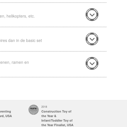
n, helikopters, etc.
ires dan in de basic set
MY FIRST BUGGY CAR
SET(YELLOW)
(14pcs)
stenen, ramen en
DESIGNER SET
(62pcs)
DYNAMIC WHEEL SET
(79pcs)
2018
2017
arenting
Construction Toy of
Parents' Choice
ard, USA
the Year &
Awards
Infant/Toddler Toy of
Recommended
the Year Finalist, USA