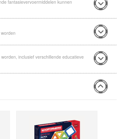
nde fantasievervoermiddelen kunnen
n worden
rden, inclusief verschillende educatieve
MEGA BRAIN SET
(300pcs)
POWER GEAR SET
(60pcs)