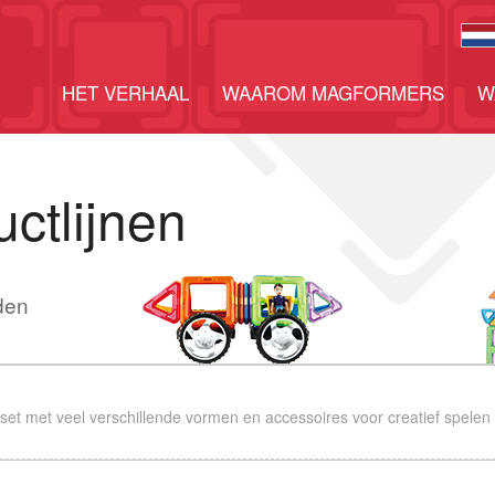
HET VERHAAL
WAAROM MAGFORMERS
W
ctlijnen
den
set met veel verschillende vormen en accessoires voor creatief spelen