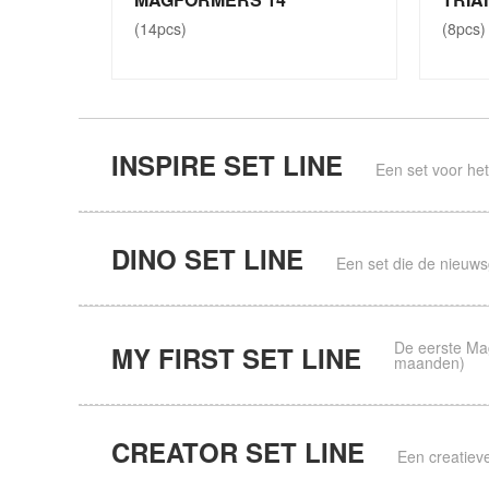
(14pcs)
(8pcs)
INSPIRE SET LINE
Een set voor he
DINO SET LINE
Een set die de nieuwsg
De eerste Mag
MY FIRST SET LINE
maanden)
CREATOR SET LINE
Een creatiev
PRINCESS SET
INSP