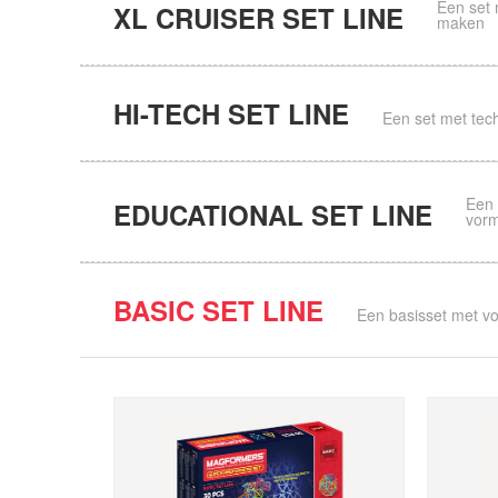
Een set 
XL CRUISER SET LINE
maken
HI-TECH SET LINE
Een set met tec
Een 
EDUCATIONAL SET LINE
vorm
BRAIN EVOLUTION SET
S.T.E
(305pcs)
(200pc
BASIC SET LINE
Een basisset met vo
XL CRUISER
XL C
CONSTRUCTION SET
SET
(37pcs)
(33pcs
MAGIC SPACE SET
WALK
(55pcs)
(45pcs