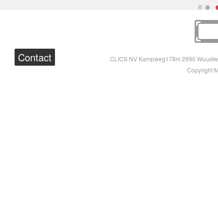
Contact
CLICS NV Kampweg178m 2990 Wuustwe
Copyright 
WOW SET
R/C CRUISER 
(16pcs)
(52pcs)