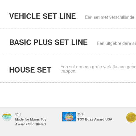
VEHICLE SET LINE
Een set met verschillende 
BASIC PLUS SET LINE
Een uitgebreidere se
Een set om een grote variatie aan ge
HOUSE SET
trappen.
ZOO RACING SET
HEAVY DUTY 
(55pcs)
(73pcs)
2018
2018
Made for Mums Toy
TOY Buzz Award USA
Awards Shortlisted