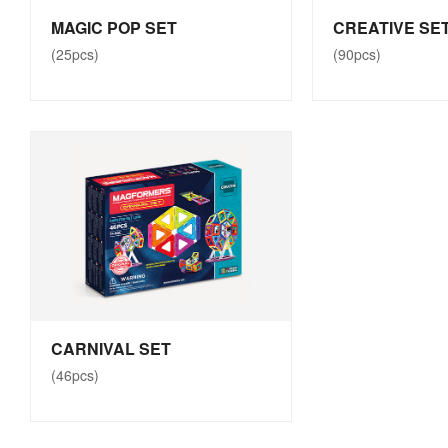
(14pcs)
MAGIC POP SET
(8pcs)
CREATIVE SE
(25pcs)
(90pcs)
MY FIRST TINY FRIENDS
MY FIRST ICE
SET
(30pcs)
(20pcs)
CARNIVAL SET
(46pcs)